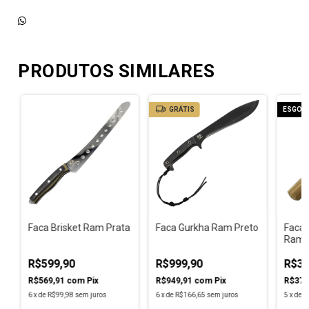
PRODUTOS SIMILARES
GRÁTIS
ESGOT
e
Faca Brisket Ram Prata
Faca Gurkha Ram Preto
Faca 
Ram 
R$599,90
R$999,90
R$39
R$569,91
com
Pix
R$949,91
com
Pix
R$379
6
x
de
R$99,98
sem juros
6
x
de
R$166,65
sem juros
5
x
de
R