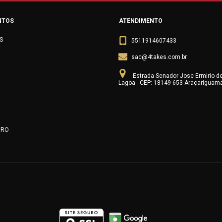
NTOS
ATENDIMENTO
S
5511914607433
sac@4takes.com.br
Estrada Senador Jose Ermirio d
Lagoa - CEP: 18149-653 Araçariguam
URO