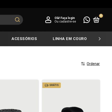
0
Olá!
Faça login
Ou cadastre-se
ACESSÓRIOS
LINHA EM COURO
COL
Ordenar
GRÁTIS