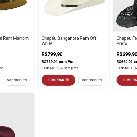
al Ram Marrom
Chapéu Banganora Ram Off
Chapéu Fe
White
Preto
R$799,90
R$699,9
R$759,91
com
Pix
R$664,91
c
ros
6
x
de
R$133,32
sem juros
6
x
de
R$116,6
Ver produto
Ver produto
COMPRAR
COMPRA