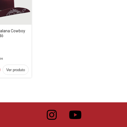
ralana Cowboy
dô
ros
Ver produto