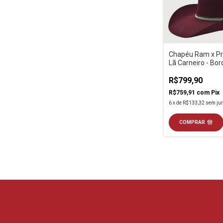
Chapéu Ram x P
Lã Carneiro - Bor
R$799,90
R$759,91
com
Pix
6
x
de
R$133,32
sem ju
COMPRAR