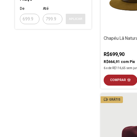
De
Até
APLICAR
Chapéu Lâ Natur
R$699,90
R$664,91
com
Pix
6
x
de
R$116,65
sem ju
COMPRAR
GRÁTIS