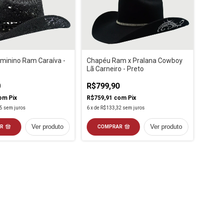
minino Ram Caraíva -
Chapéu Ram x Pralana Cowboy
Lã Carneiro - Preto
0
R$799,90
om
Pix
R$759,91
com
Pix
5
sem juros
6
x
de
R$133,32
sem juros
Ver produto
Ver produto
R
COMPRAR