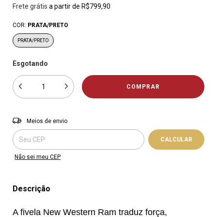
Frete grátis
a partir de
R$799,90
COR:
PRATA/PRETO
PRATA/PRETO
Esgotando
Entregas para o CEP:
ALTERAR CEP
Meios de envio
CALCULAR
Não sei meu CEP
Descrição
A fivela New Western Ram traduz força,