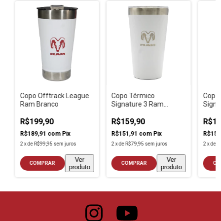
Copo Offtrack League
Copo Térmico
Copo
Ram Branco
Signature 3 Ram
Signa
Branco
R$199,90
R$159,90
R$15
R$189,91
com
Pix
R$151,91
com
Pix
R$151
2
x
de
R$99,95
sem juros
2
x
de
R$79,95
sem juros
2
x
de
R
Ver
Ver
COMPRAR
COMPRAR
CO
produto
produto