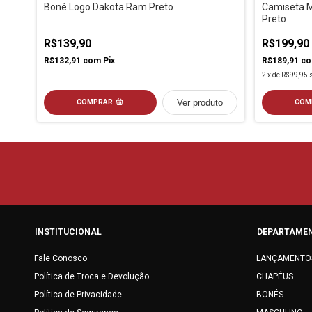
Boné Logo Dakota Ram Preto
Camiseta M
Preto
R$139,90
R$199,90
R$132,91
com
Pix
R$189,91
c
2
x
de
R$99,95
Ver produto
COMPRAR
COM
INSTITUCIONAL
DEPARTAME
Fale Conosco
LANÇAMENTO
Política de Troca e Devolução
CHAPÉUS
Política de Privacidade
BONÉS