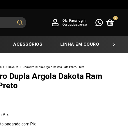
0
Olá!
Faça login
Ou cadastre-se
ACESSÓRIOS
LINHA EM COURO
COL
os
>
Chaveiro
>
Chaveiro Dupla Argola Dakota Ram Prata/Preto
ro Dupla Argola Dakota Ram
Preto
m
Pix
to
pagando com Pix