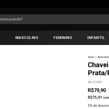
MASCULINO
FEMININO
INFANTIL
Início
>
Acessóri
Chavei
Prata/
SKU:
376392
R$79,90
R$75,91
co
5% de descon