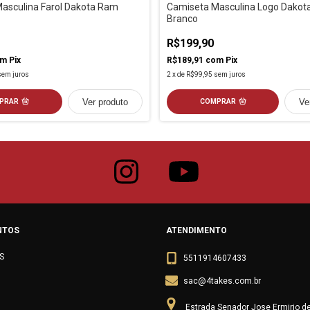
asculina Farol Dakota Ram
Camiseta Masculina Logo Dako
Branco
R$199,90
om
Pix
R$189,91
com
Pix
sem juros
2
x
de
R$99,95
sem juros
Ver produto
Ve
PRAR
COMPRAR
NTOS
ATENDIMENTO
S
5511914607433
sac@4takes.com.br
Estrada Senador Jose Ermirio d