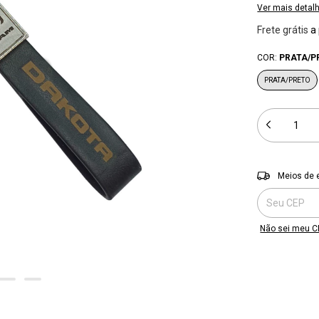
Ver mais detal
Frete grátis
a
COR:
PRATA/P
PRATA/PRETO
Entregas para o
Meios de 
Não sei meu C