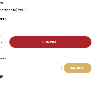
hes
 partir de
R$799,90
RETO
 CEP:
ALTERAR CEP
envio
CALCULAR
EP