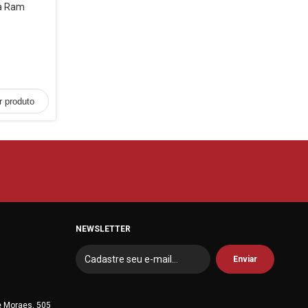
ta Ram
r produto
NEWSLETTER
e Moraes, 505