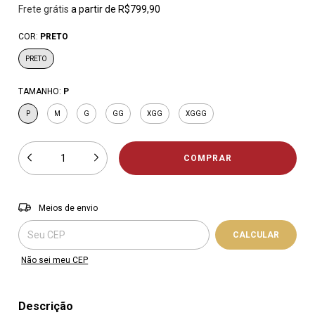
Frete grátis
a partir de
R$799,90
COR:
PRETO
PRETO
TAMANHO:
P
P
M
G
GG
XGG
XGGG
Entregas para o CEP:
ALTERAR CEP
Meios de envio
CALCULAR
Não sei meu CEP
Descrição