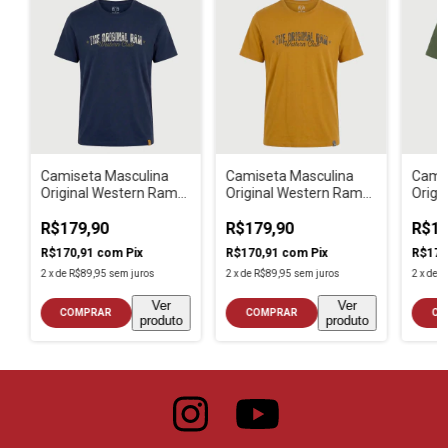
Camiseta Masculina
Camiseta Masculina
Camis
Original Western Ram
Original Western Ram
Origi
Azul Escuro
Caramelo
Verde
R$179,90
R$179,90
R$17
R$170,91
com
Pix
R$170,91
com
Pix
R$170
2
x
de
R$89,95
sem juros
2
x
de
R$89,95
sem juros
2
x
de
R
Ver
Ver
COMPRAR
COMPRAR
CO
produto
produto