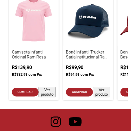
Camiseta Infantil
Boné Infantil Trucker
Boné 
Original Ram Rosa
Sarja Institucional Ram
Baseba
Azul Escuro
Ram 
R$139,90
R$99,90
R$11
R$132,91
com
Pix
R$94,91
com
Pix
R$113
Ver
Ver
COMPRAR
COMPRAR
CO
produto
produto