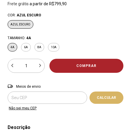
Frete grátis
a partir de
R$799,90
COR:
AZUL ESCURO
AZUL ESCURO
TAMANHO:
4A
4A
6A
8A
10A
Entregas para o CEP:
ALTERAR CEP
Meios de envio
CALCULAR
Não sei meu CEP
Descrição