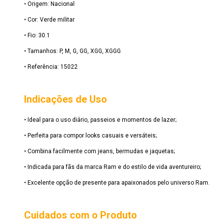
• Origem: Nacional
• Cor: Verde militar
• Fio: 30.1
• Tamanhos: P, M, G, GG, XGG, XGGG
• Referência: 15022
Indicações de Uso
• Ideal para o uso diário, passeios e momentos de lazer;
• Perfeita para compor looks casuais e versáteis;
• Combina facilmente com jeans, bermudas e jaquetas;
• Indicada para fãs da marca Ram e do estilo de vida aventureiro;
• Excelente opção de presente para apaixonados pelo universo Ram.
Cuidados com o Produto