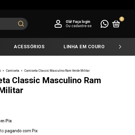
0
Olá!
Faça login
Ou cadastre-se
ACESSÓRIOS
LINHA EM COURO
COL
o
>
Camiseta
>
Camiseta Classic Masculino Ram Verde Militar
ta Classic Masculino Ram
Militar
om
Pix
to
pagando com Pix