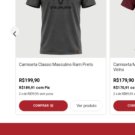
ls
Camiseta Classic Masculino Ram Preto
Camiseta M
Vinho
R$199,90
R$179,90
R$189,91
com
Pix
R$170,91
c
2
x
de
R$99,95
sem juros
2
x
de
R$89,95
to
Ver produto
COMPRAR
COM