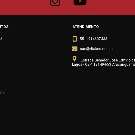
NTOS
ATENDIMENTO
S
5511914607433
sac@4takes.com.br
Estrada Senador Jose Ermirio d
Lagoa - CEP: 18149-653 Araçariguam
URO