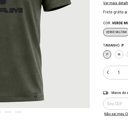
Ver mais detal
Frete grátis
a
COR:
VERDE M
VERDE MILITAR
TAMANHO:
P
P
M
Entregas para o
Meios de 
Não sei meu C