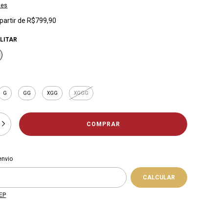
hes
 partir de
R$799,90
ILITAR
G
GG
XGG
XGGG
 CEP:
ALTERAR CEP
envio
CALCULAR
EP