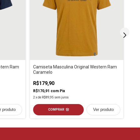
stern Ram
Camiseta Masculina Original Western Ram
Cami
Caramelo
Pret
R$179,90
R$1
R$170,91
com
Pix
R$17
2
x
de
R$89,95
sem juros
2
x
de
r produto
Ver produto
COMPRAR