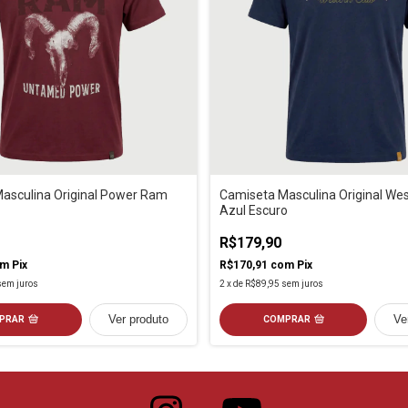
asculina Original Power Ram
Camiseta Masculina Original We
Azul Escuro
R$179,90
om
Pix
R$170,91
com
Pix
sem juros
2
x
de
R$89,95
sem juros
Ver produto
Ve
PRAR
COMPRAR