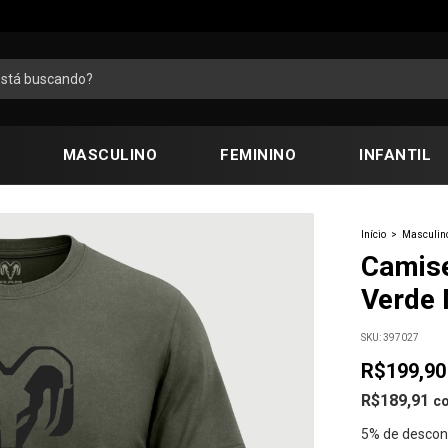
MASCULINO
FEMININO
INFANTIL
Início
>
Masculin
Camise
Verde 
SKU:
397027
R$199,90
R$189,91
c
5% de descon