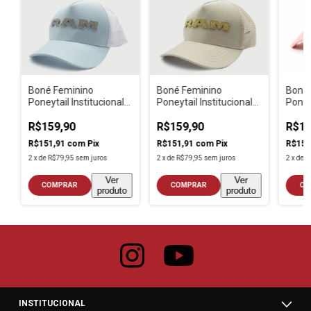
Boné Feminino
Boné Feminino
Boné 
Poneytail Institucional
Poneytail Institucional
Poneyt
Ram Azul Claro
Ram Off White
Ram 
R$159,90
R$159,90
R$15
R$151,91
com
Pix
R$151,91
com
Pix
R$151
2
x
de
R$79,95
sem juros
2
x
de
R$79,95
sem juros
2
x
de
R
Ver
Ver
COMPRAR
COMPRAR
CO
produto
produto
INSTITUCIONAL