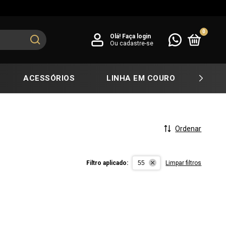
0
Olá!
Faça login
Ou cadastre-se
ACESSÓRIOS
LINHA EM COURO
COL
Ordenar
Filtro aplicado:
55
Limpar filtros