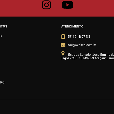
NTOS
ATENDIMENTO
S
5511914607433
sac@4takes.com.br
Estrada Senador Jose Ermirio d
Lagoa - CEP: 18149-653 Araçariguam
URO