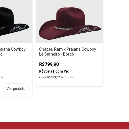
ralana Cowboy
Chapéu Ram x Pralana Cowboy
to
Lã Carneiro - Bordô
R$799,90
R$759,91
com
Pix
ros
6
x
de
R$133,32
sem juros
Ver produto