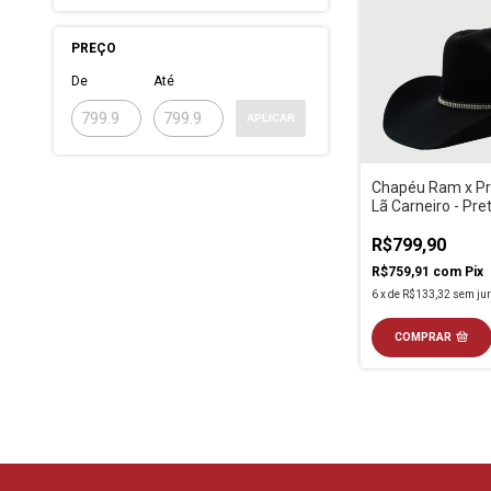
PREÇO
De
Até
APLICAR
Chapéu Ram x P
Lã Carneiro - Pre
R$799,90
R$759,91
com
Pix
6
x
de
R$133,32
sem ju
COMPRAR