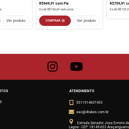
R$949,91
com
Pix
R$759,91
c
s
6
x
de
R$166,65
sem juros
6
x
de
R$133,3
Ver produto
Ver produto
COMPRAR
NTOS
ATENDIMENTO
S
5511914607433
sac@4takes.com.br
Estrada Senador Jose Ermirio d
Lagoa - CEP: 18149-653 Araçariguam