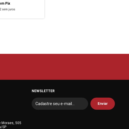
om
Pix
2
sem juros
NEWSLETTER
e Moraes, 505
a/SP