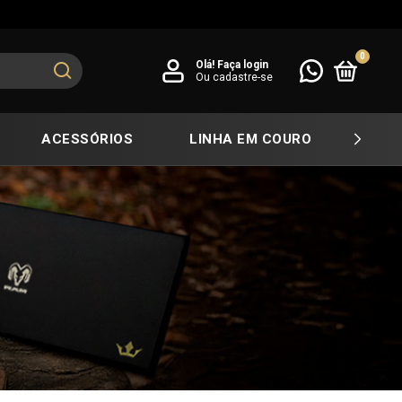
0
Olá!
Faça login
Ou cadastre-se
ACESSÓRIOS
LINHA EM COURO
COL