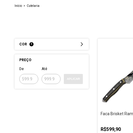
Início
>
Cutelaria
COR
1
PREÇO
De
Até
APLICAR
Faca Brisket Ram
R$599,90