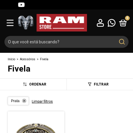
0
Início
>
Acessórios
>
Fivela
Fivela
ORDENAR
FILTRAR
Prata
Limpar filtros