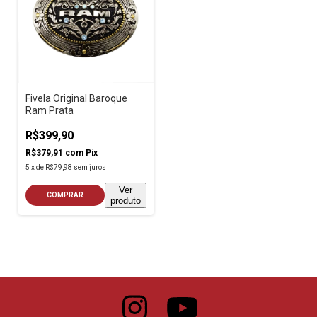
Fivela Original Baroque
Ram Prata
R$399,90
R$379,91
com
Pix
5
x
de
R$79,98
sem juros
Ver
COMPRAR
produto