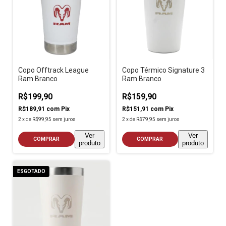
Copo Offtrack League
Copo Térmico Signature 3
Ram Branco
Ram Branco
R$199,90
R$159,90
R$189,91
com
Pix
R$151,91
com
Pix
2
x
de
R$99,95
sem juros
2
x
de
R$79,95
sem juros
Ver
Ver
COMPRAR
COMPRAR
produto
produto
ESGOTADO