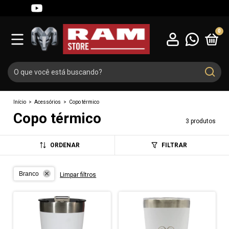
0
Início
>
Acessórios
>
Copo térmico
Copo térmico
3 produtos
ORDENAR
FILTRAR
Branco
Limpar filtros